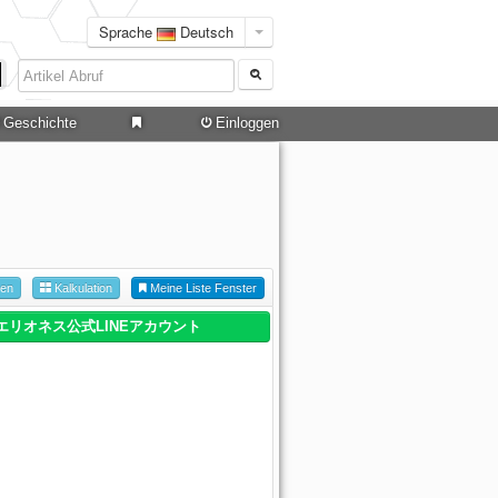
Sprache
Deutsch
Geschichte
Einloggen
hen
Kalkulation
Meine Liste Fenster
エリオネス公式LINEアカウント