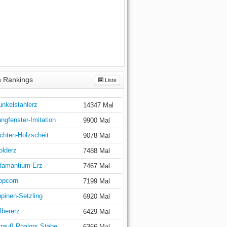
 Rankings
Liste
unkelstahlerz
14347 Mal
ngfenster-Imitation
9900 Mal
chten-Holzscheit
9078 Mal
olderz
7488 Mal
damantium-Erz
7467 Mal
opcorn
7199 Mal
pinen-Setzling
6920 Mal
lbererz
6429 Mal
trauß Rhalgrs Stäbe
6366 Mal