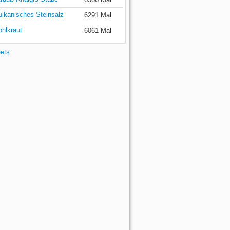
ulkanisches Steinsalz
6291 Mal
ohlkraut
6061 Mal
eets