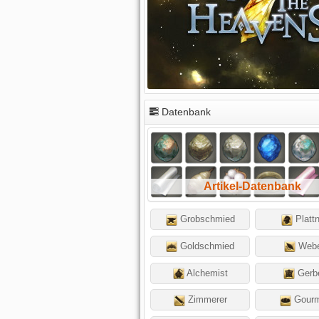
Datenbank
Artikel-Datenbank
Grobschmied
Platt
Goldschmied
Web
Alchemist
Gerb
Zimmerer
Gourm