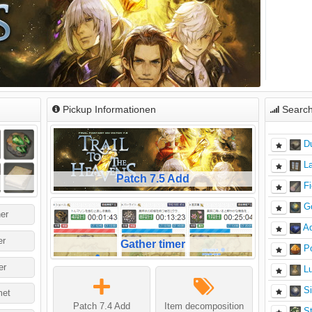
Pickup Informationen
Search
D
La
Patch 7.5 Add
Fi
G
ner
A
er
Gather timer
P
er
Lu
Si
et
Patch 7.4 Add
Item decomposition
S