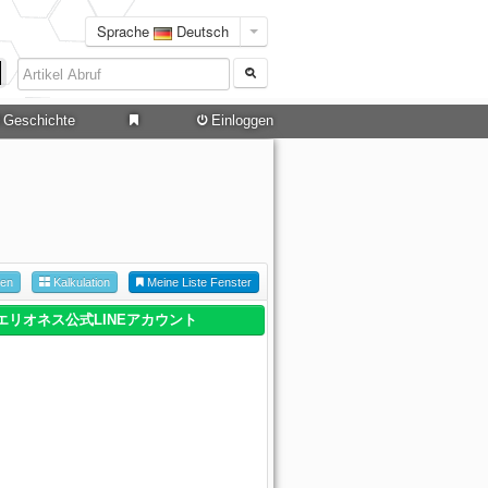
Sprache
Deutsch
Geschichte
Einloggen
hen
Kalkulation
Meine Liste Fenster
エリオネス公式LINEアカウント