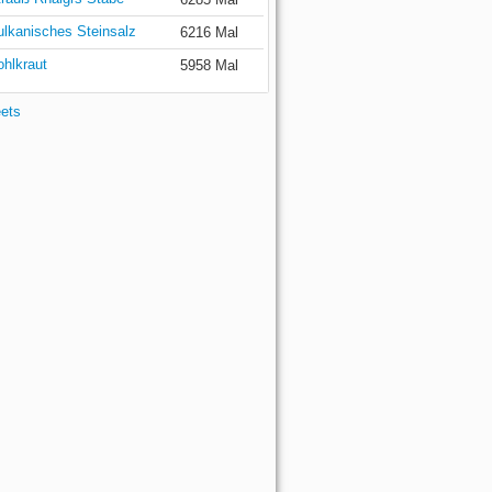
ulkanisches Steinsalz
6216 Mal
ohlkraut
5958 Mal
eets