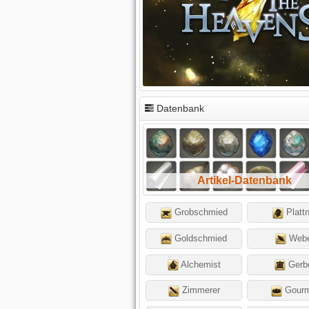
Datenbank
Artikel-Datenbank
Grobschmied
Platt
Goldschmied
Web
Alchemist
Gerb
Zimmerer
Gourm