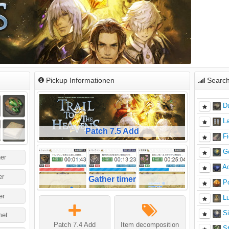
Pickup Informationen
Search
D
La
Patch 7.5 Add
Fi
G
ner
A
er
Gather timer
P
er
Lu
Si
et
Patch 7.4 Add
Item decomposition
S