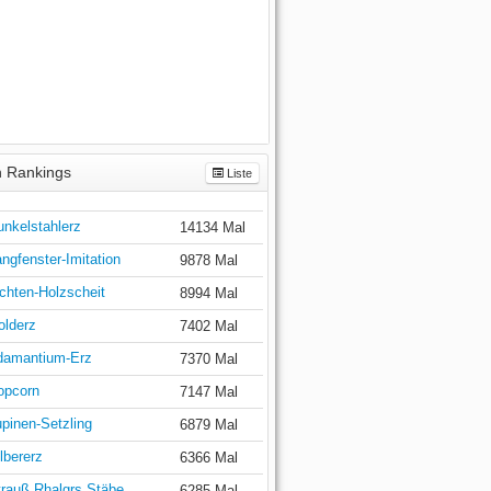
 Rankings
Liste
unkelstahlerz
14134 Mal
ngfenster-Imitation
9878 Mal
chten-Holzscheit
8994 Mal
olderz
7402 Mal
damantium-Erz
7370 Mal
opcorn
7147 Mal
pinen-Setzling
6879 Mal
lbererz
6366 Mal
trauß Rhalgrs Stäbe
6285 Mal