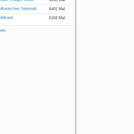
ulkanisches Steinsalz
6401 Mal
ohlkraut
6168 Mal
eets