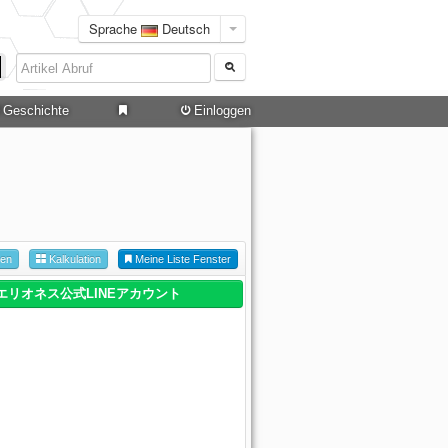
Sprache
Deutsch
Geschichte
Einloggen
hen
Kalkulation
Meine Liste Fenster
エリオネス公式LINEアカウント