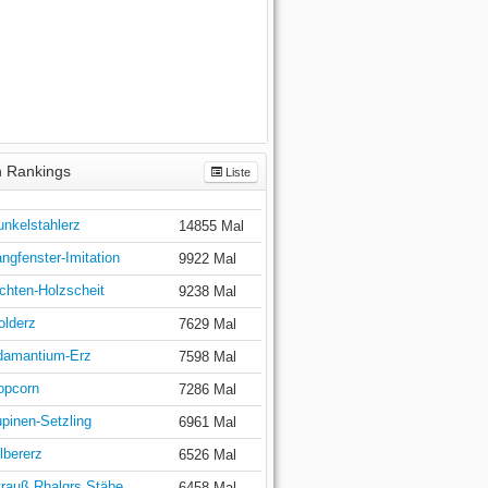
 Rankings
Liste
unkelstahlerz
14855 Mal
ngfenster-Imitation
9922 Mal
chten-Holzscheit
9238 Mal
olderz
7629 Mal
damantium-Erz
7598 Mal
opcorn
7286 Mal
pinen-Setzling
6961 Mal
lbererz
6526 Mal
trauß Rhalgrs Stäbe
6458 Mal