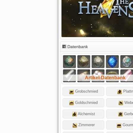
Datenbank
Artikel-Datenbank
Grobschmied
Platt
Goldschmied
Web
Alchemist
Gerb
Zimmerer
Gourm