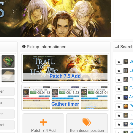
Pickup Informationen
Search
D
La
Patch 7.5 Add
Fi
G
ner
A
er
Gather timer
P
er
Lu
Si
et
Patch 7.4 Add
Item decomposition
S