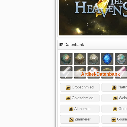
Datenbank
Artikel-Datenbank
Grobschmied
Platt
Goldschmied
Web
Alchemist
Gerb
Zimmerer
Gourm