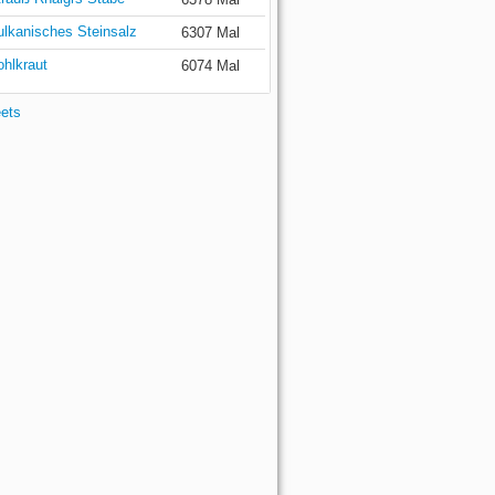
ulkanisches Steinsalz
6307 Mal
ohlkraut
6074 Mal
eets