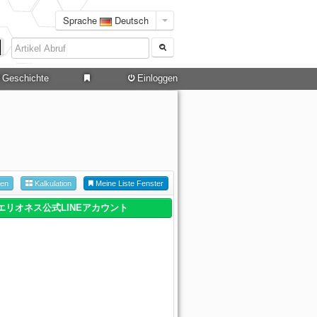
Sprache
Deutsch
Geschichte
Einloggen
hen
Kalkulation
Meine Liste Fenster
エリオネス公式LINEアカウント