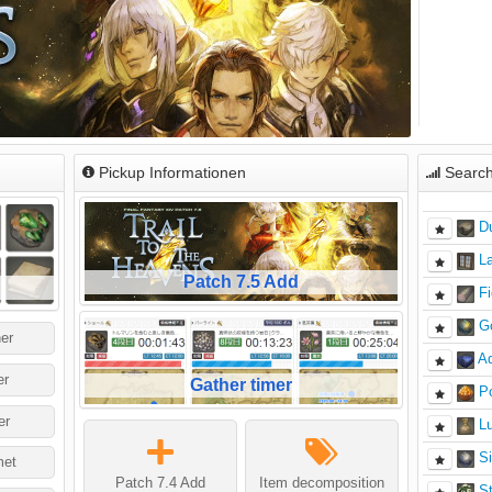
Pickup Informationen
Search
D
La
Patch 7.5 Add
Fi
G
ner
A
er
Gather timer
P
er
Lu
Si
et
Patch 7.4 Add
Item decomposition
S