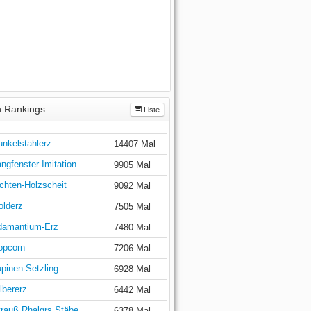
 Rankings
Liste
unkelstahlerz
14407 Mal
ngfenster-Imitation
9905 Mal
chten-Holzscheit
9092 Mal
olderz
7505 Mal
damantium-Erz
7480 Mal
opcorn
7206 Mal
pinen-Setzling
6928 Mal
lbererz
6442 Mal
trauß Rhalgrs Stäbe
6378 Mal