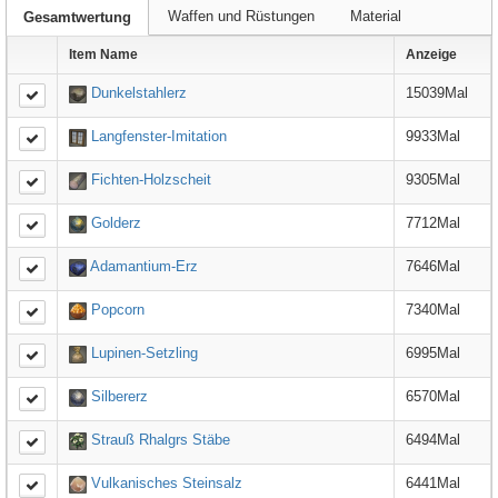
Waffen und Rüstungen
Material
Gesamtwertung
Item Name
Anzeige
Dunkelstahlerz
15039Mal
Langfenster-Imitation
9933Mal
Fichten-Holzscheit
9305Mal
Golderz
7712Mal
Adamantium-Erz
7646Mal
Popcorn
7340Mal
Lupinen-Setzling
6995Mal
Silbererz
6570Mal
Strauß Rhalgrs Stäbe
6494Mal
Vulkanisches Steinsalz
6441Mal