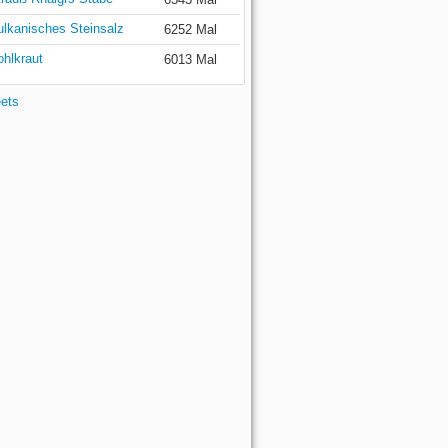
ulkanisches Steinsalz
6252 Mal
ohlkraut
6013 Mal
eets