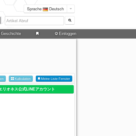
Sprache
Deutsch
Geschichte
Einloggen
hen
Kalkulation
Meine Liste Fenster
エリオネス公式LINEアカウント