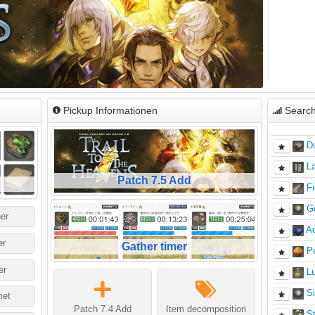
Pickup Informationen
Search
D
La
Patch 7.5 Add
Fi
G
ner
A
er
Gather timer
P
er
Lu
Si
et
Patch 7.4 Add
Item decomposition
S