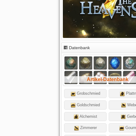
Datenbank
Artikel-Datenbank
Grobschmied
Platt
Goldschmied
Web
Alchemist
Gerb
Zimmerer
Gourm