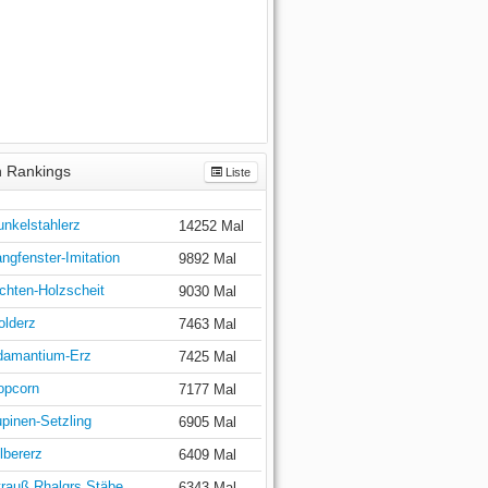
 Rankings
Liste
unkelstahlerz
14252 Mal
ngfenster-Imitation
9892 Mal
chten-Holzscheit
9030 Mal
olderz
7463 Mal
damantium-Erz
7425 Mal
opcorn
7177 Mal
pinen-Setzling
6905 Mal
lbererz
6409 Mal
trauß Rhalgrs Stäbe
6343 Mal