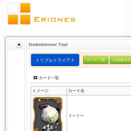
Dreibettzimmer Triad
トリプルトライアド
カード一覧
対戦相手N
カード一覧
イメージ
カード名
ドードー