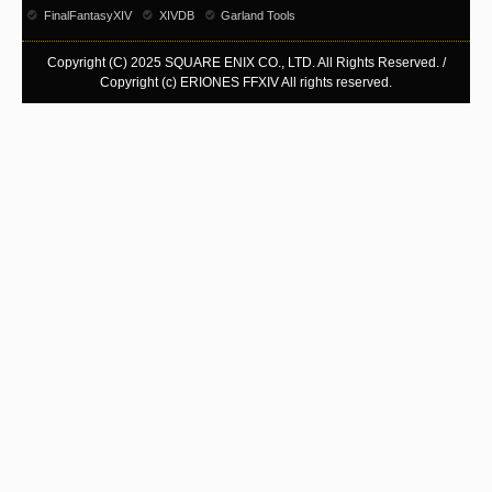
FinalFantasyXIV
XIVDB
Garland Tools
Copyright (C) 2025 SQUARE ENIX CO., LTD. All Rights Reserved. /
Copyright (c) ERIONES FFXIV All rights reserved.