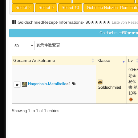
Secret 8
Secret 9
Secret 10
Geheime Notizen: Demimate
GoldschmiedRezept-Informations- 90★★★★★
Liste von Reze
Goldschmied9
表示件数変更
Gesamte Artikelname
Klasse
Lv
90★
彫金
秘伝
Hagenhain-Metallteile
×1
Goldschmied
書:第
10巻
Showing 1 to 1 of 1 entries