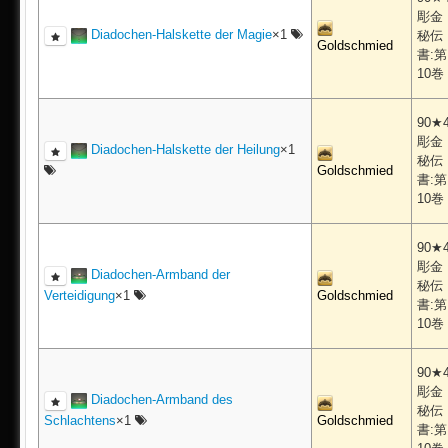
彫金
Diadochen-Halskette der Magie
×1
秘伝
Goldschmied
書:第
10巻
90★
彫金
Diadochen-Halskette der Heilung
×1
秘伝
Goldschmied
書:第
10巻
90★
彫金
Diadochen-Armband der
秘伝
Verteidigung
×1
Goldschmied
書:第
10巻
90★
彫金
Diadochen-Armband des
秘伝
Schlachtens
×1
Goldschmied
書:第