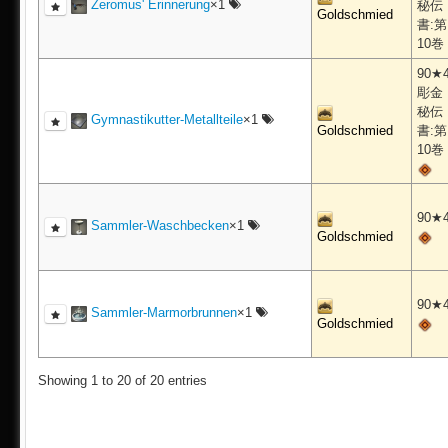
Zeromus' Erinnerung
×1
秘伝
Goldschmied
書:第
10巻
90★
彫金
秘伝
Gymnastikutter-Metallteile
×1
Goldschmied
書:第
10巻
90★
Sammler-Waschbecken
×1
Goldschmied
90★
Sammler-Marmorbrunnen
×1
Goldschmied
Showing 1 to 20 of 20 entries