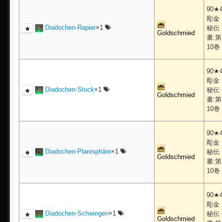
90★
彫金
Diadochen-Rapier
×1
秘伝
Goldschmied
書:第
10巻
90★
彫金
Diadochen-Stock
×1
秘伝
Goldschmied
書:第
10巻
90★
彫金
Diadochen-Planisphäre
×1
秘伝
Goldschmied
書:第
10巻
90★
彫金
Diadochen-Schwingen
×1
秘伝
Goldschmied